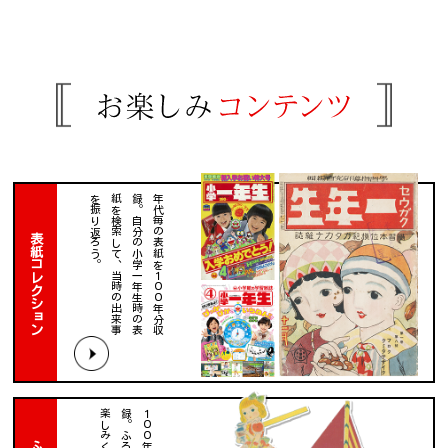
。
年
代
毎
の
表
紙
を
１
０
０
年
分
収
録
。
自
分
の
小
学
一
年
生
時
の
表
紙
を
検
索
し
て
、
当
時
の
出
来
事
を
振
り
返
ろ
う
表紙コレクション