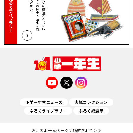
。
１
０
０
年
分
の
厳
選
ふ
ろ
く
を
収
録
。
ふ
ろ
く
の
歴
史
と
進
化
を
お
楽
し
み
く
だ
さ
い
ふろくライブラリー
小学一年生ニュース
表紙コレクション
ふろくライブラリー
ふろく総選挙
※このホームページに掲載されている