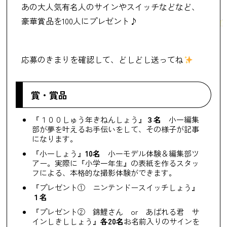
あの大人気有名人のサインやスイッチなどなど、
豪華賞品を100人にプレゼント♪
応募のきまりを確認して、どしどし送ってね
賞・賞品
『１００しゅう年きねんしょう』
３名
小一編集
部が夢を叶えるお手伝いをして、その様子が記事
になります。
『小一しょう』
10名
小一モデル体験＆編集部ツ
アー。実際に『小学一年生』の表紙を作るスタッ
フによる、本格的な撮影体験ができます。
『プレゼント① ニンテンドースイッチしょう』
１名
『プレゼント② 錦鯉さん or あばれる君 サ
インしきししょう』
各20名
お名前入りのサインを