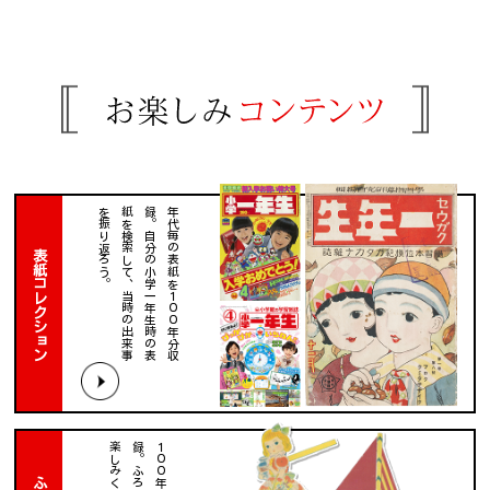
。
年
代
毎
の
表
紙
を
１
０
０
年
分
収
録
。
自
分
の
小
学
一
年
生
時
の
表
紙
を
検
索
し
て
、
当
時
の
出
来
事
を
振
り
返
ろ
う
表紙コレクション
。