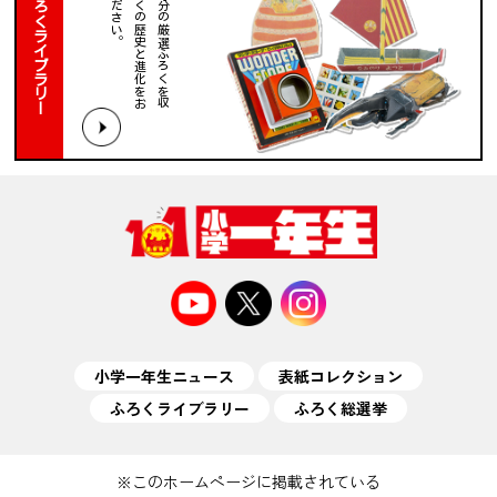
１
０
０
年
分
の
厳
選
ふ
ろ
く
を
収
録
。
ふ
ろ
く
の
歴
史
と
進
化
を
お
楽
し
み
く
だ
さ
い
ふろくライブラリー
小学一年生ニュース
表紙コレクション
ふろくライブラリー
ふろく総選挙
※このホームページに掲載されている